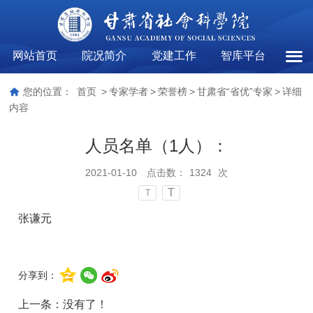
网站首页
院况简介
党建工作
智库平台
甘肃
您的位置：
首页
>
专家学者
>
荣誉榜
>
甘肃省“省优”专家
>
详细
内容
人员名单（1人）：
2021-01-10
点击数：
1324
次
T
T
张谦元
分享到：
上一条：没有了！