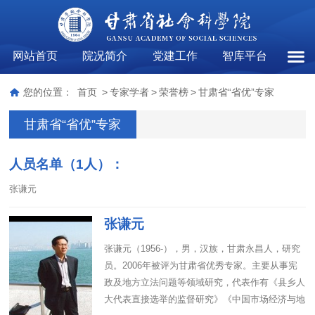
网站首页
院况简介
党建工作
智库平台
甘肃
您的位置：
首页
>
专家学者
>
荣誉榜
>
甘肃省“省优”专家
甘肃省“省优”专家
人员名单（1人）：
张谦元
张谦元
张谦元（1956-），男，汉族，甘肃永昌人，研究
员。2006年被评为甘肃省优秀专家。主要从事宪
政及地方立法问题等领域研究，代表作有《县乡人
大代表直接选举的监督研究》《中国市场经济与地