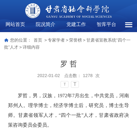
网站首页
院况简介
党建工作
智库平台
甘肃
您的位置：
首页
>
专家学者
>
荣誉榜
>
甘肃省宣教系统“四个一
批”人才
>
详细内容
罗 哲
2022-01-02
点击数：
1278
次
T
T
罗哲，男，汉族，1972年7月出生，中共党员，河南
郑州人。理学博士，经济学博士后，研究员，博士生导
师。甘肃省领军人才，“四个一批”人才，甘肃省政府决
策咨询委员会委员。