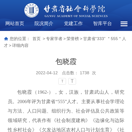
网站首页
院况简介
党建工作
智库平台
甘肃省
您的位置：
首页
>
专家学者
>
荣誉榜
>
甘肃省“333” ＂555＂人
才
>
详细内容
包晓霞
2022-04-12
点击数：
1738
次
T
T
包晓霞（1962-），女，汉族，甘肃武山人，研究
员。2006年评为甘肃省“555”人才。主要从事社会学理论
与方法、人口问题、组织行为、社会评估及公共政策等
领域研究，代表作有《社会制度建构》《边缘化与边际
性乡村社会》《欠发达地区农村人口与计划生育》《社