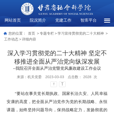
网站首页
院况简介
党建工作
智库平台
工作
您的位置：
首页
>
专题专栏
>
学习宣传贯彻党的二十大精神
>
工作动态
>
详细内容
深入学习贯彻党的二十大精神 坚定不
移推进全面从严治党向纵深发展
--我院召开全面从严治党暨党风廉政建设工作会议
来源：
机关党委
2023-03-03
点击数：
2028
次
T
T
“要站在事关党长期执政、国家长治久安、人民幸福
安康的高度，把全面从严治党作为党的长期战略、永恒
课题，始终坚持问题导向，保持战略定力，发扬彻底的