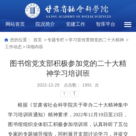
网站首页
院况简介
党建工作
智库平台
工作
您的位置：
首页
>
专题专栏
>
学习宣传贯彻党的二十大精神
>
工作动态
>
详细内容
图书馆党支部积极参加党的二十大精
神学习培训班
2022-12-29
点击数：
1991
次
T
T
根据《甘肃省社会科学院关于举办二十大精神集中
学习培训班通知》精神要求，2022年12月19日至23日，
图书馆组织全体职工积极参加培训班，认真聆听了五位
专家的专题辅导报告，同时展开支部讨论学习，并提交