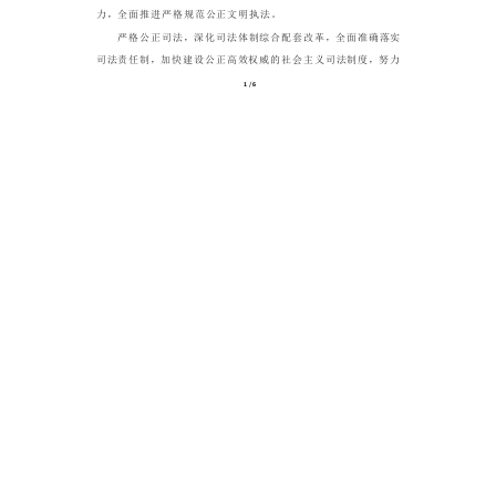
上一页
下一页
页码:
1
/
6
下载文件
分享到：
上一条：
踔厉奋发新征程 勇毅前行显担当
[ 2022-11-01 ]
下一条：
农村发展研究所党支部专题学习研讨党的二十
大报告精神
[ 2022-11-08 ]
技术支持：甘肃省社会科学院图书馆 地址：兰州市安宁区建宁东路277号