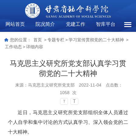
网站首页
院况简介
党建工作
智库平台
工作
您的位置：
首页
>
专题专栏
>
学习宣传贯彻党的二十大精神
>
工作动态
>
详细内容
马克思主义研究所党支部认真学习贯
彻党的二十大精神
来源：
马克思主义研究所党支部
2022-11-04
点击数：
1058
次
T
T
近日，马克思主义研究所党支部组织全体人员通过
个人自学和集中讨论的方式认真学习、深入领会党的二
十大精神。