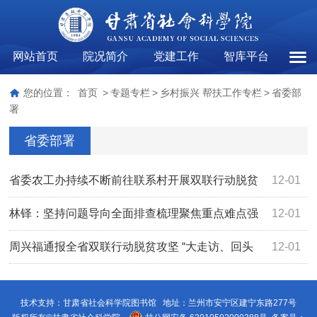
网站首页
院况简介
党建工作
智库平台
省委
您的位置：
首页
>
专题专栏
>
乡村振兴 帮扶工作专栏
>
省委部
署
省委部署
省委农工办持续不断前往联系村开展双联行动脱贫
12-01
攻坚“大走访、回头看”活动
林铎：坚持问题导向全面排查梳理聚焦重点难点强
12-01
化工作措施 确保贫困群众稳定脱贫持续增收
周兴福通报全省双联行动脱贫攻坚 “大走访、回头
12-01
看”活动进展情况
技术支持：甘肃省社会科学院图书馆 地址：兰州市安宁区建宁东路277号