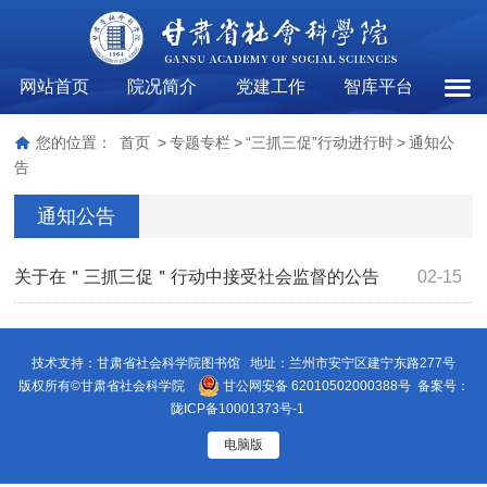
网站首页
院况简介
党建工作
智库平台
通知
您的位置：
首页
>
专题专栏
>
“三抓三促”行动进行时
>
通知公
告
通知公告
关于在＂三抓三促＂行动中接受社会监督的公告
02-15
技术支持：甘肃省社会科学院图书馆 地址：兰州市安宁区建宁东路277号
版权所有©甘肃省社会科学院
甘公网安备 62010502000388号
备案号：
陇ICP备10001373号-1
电脑版