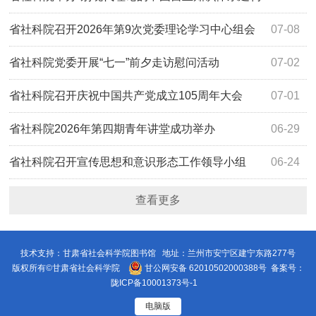
及国际共享”学术讲座
省社科院召开2026年第9次党委理论学习中心组会
07-08
议
省社科院党委开展“七一”前夕走访慰问活动
07-02
省社科院召开庆祝中国共产党成立105周年大会
07-01
省社科院2026年第四期青年讲堂成功举办
06-29
省社科院召开宣传思想和意识形态工作领导小组
06-24
（扩大）会议
查看更多
技术支持：甘肃省社会科学院图书馆 地址：兰州市安宁区建宁东路277号
版权所有©甘肃省社会科学院
甘公网安备 62010502000388号
备案号：
陇ICP备10001373号-1
电脑版