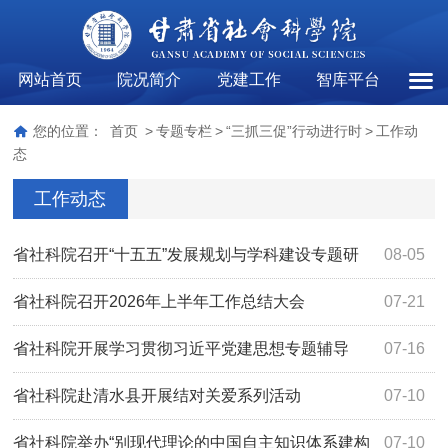
网站首页
院况简介
党建工作
智库平台
工作
您的位置：
首页
>
专题专栏
>
“三抓三促”行动进行时
>
工作动
态
工作动态
省社科院召开“十五五”发展规划与学科建设专题研
08-05
讨会
省社科院召开2026年上半年工作总结大会
07-21
省社科院开展学习贯彻习近平党建思想专题辅导
07-16
省社科院赴清水县开展结对关爱系列活动
07-10
省社科院举办“别现代理论的中国自主知识体系建构
07-10