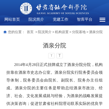
网站首页
院况简介
党建工作
智库平台
酒泉
您的位置：
首页
>
院况简介
>
机构设置
>
分院基地
>
酒泉分院
酒泉分院
T
T
2014年4月28日正式挂牌成立了酒泉分院分院，机构
挂靠在酒泉市史志办公室。酒泉分院实行院务委员会领
导体制，院务委员会由院长、副院长、院务办主任组
成。酒泉分院的主要任务是帮助总结酒泉市政治、经
济、社会、文化发展成就与经验，为酒泉的战略发展提
供决策咨询；促进甘肃省社科院理论联系实际的优良学