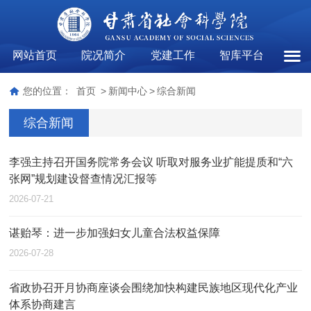
网站首页
院况简介
党建工作
智库平台
综合
您的位置：
首页
>
新闻中心
>
综合新闻
综合新闻
李强主持召开国务院常务会议 听取对服务业扩能提质和“六
张网”规划建设督查情况汇报等
2026-07-21
谌贻琴：进一步加强妇女儿童合法权益保障
2026-07-28
省政协召开月协商座谈会围绕加快构建民族地区现代化产业
体系协商建言