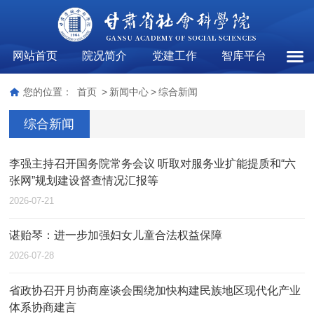
网站首页
院况简介
党建工作
智库平台
综合
您的位置：
首页
>
新闻中心
>
综合新闻
综合新闻
李强主持召开国务院常务会议 听取对服务业扩能提质和“六
张网”规划建设督查情况汇报等
2026-07-21
谌贻琴：进一步加强妇女儿童合法权益保障
2026-07-28
省政协召开月协商座谈会围绕加快构建民族地区现代化产业
体系协商建言