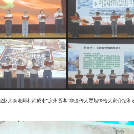
院赵大泰老师和武威市“凉州贤孝”非遗传人贾旭锋给大家介绍和