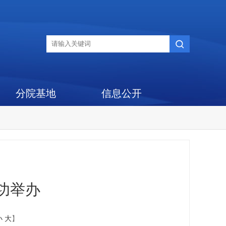
分院基地
信息公开
功举办
小
大
】