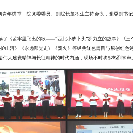
年第四期青年讲堂，院党委委员、副院长董积生主持会议，党委副
读了《监牢里飞出的歌——“西北小萝卜头”罗力立的故事》《三
墨护山河》《永远跟党走》《薪火》等经典红色篇目与原创红色
悟伟大建党精神与长征精神的时代内涵，现场不时响起热烈掌声