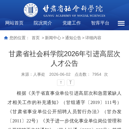
网站首页
院况简介
党建工作
智库平台
通知
您的位置：
首页
>
新闻中心
>
通知公告
>
详细内容
甘肃省社会科学院2026年引进高层次
人才公告
来源：
人事处
2026-06-02
点击数：
7954
次
T
T
根据《关于省直事业单位引进高层次和急需紧缺人
才相关工作的补充通知》（甘组通字〔2019〕111号）
《甘肃省事业单位公开招聘人员暂行办法》（甘办发
〔2011〕22号）《关于进一步优化事业单位岗位管理和