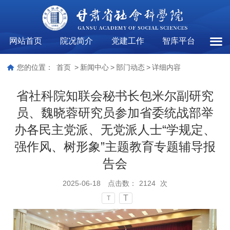
网站首页
院况简介
党建工作
智库平台
部门
您的位置：
首页
>
新闻中心
>
部门动态
>
详细内容
省社科院知联会秘书长包米尔副研究
员、魏晓蓉研究员参加省委统战部举
办各民主党派、无党派人士“学规定、
强作风、树形象”主题教育专题辅导报
告会
2025-06-18
点击数：
2124
次
T
T