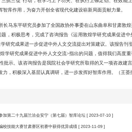
“三抓三促”行动，在学习上下功夫、在执行上铆足劲、在效能
挥智库作用，为奋力开创全省现代化建设崭新局面贡献力量。
所长马东平研究员参加了全国政协外事委在山东曲阜和甘肃敦煌
问题，积极思考，完成了咨询报告《运用敦煌学研究成果促进中
学研究成果进一步促进中外人文交流提出对策建议。该报告刊登于《
敦煌学研究成果促进中外人文交流>指出的问题，值得我们高度
性批示。该咨询报告是我院社会学研究所取得的又一项咨政建言研
发力，积极深入基层认真调研，进一步发挥好智库作用。
（王荟
参加第二十九届兰洽会安宁（第七届）智库论坛
[ 2023-07-10 ]
编校技能大赛甘肃赛区初赛中获得优异成绩
[ 2023-11-09 ]