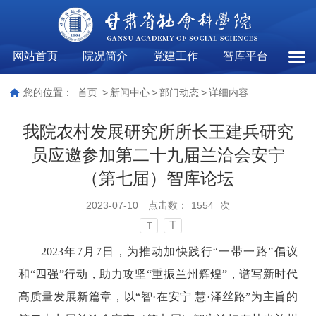
网站首页
院况简介
党建工作
智库平台
部门
您的位置：
首页
>
新闻中心
>
部门动态
>
详细内容
我院农村发展研究所所长王建兵研究
员应邀参加第二十九届兰洽会安宁
（第七届）智库论坛
2023-07-10
点击数：
1554
次
T
T
2023年7月7日，为推动加快践行“一带一路”倡议
和“四强”行动，助力攻坚“重振兰州辉煌”，谱写新时代
高质量发展新篇章，以“智·在安宁 慧·泽丝路”为主旨的