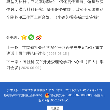
典型为标杆，立足本职岗位，强化责任担当、锤炼务实
作风，潜心社科研究、提升服务效能，以实干实绩推动
全院各项工作再上新台阶。
（李锦芳撰稿/徐吉宏审核）
分享到：
上一条：
甘肃省社会科学院召开习近平总书记“5·17”重要
讲话十周年理论研讨会
[ 2026-05-15 ]
下一条：
省社科院召开党委理论学习中心组（扩大）学
习会议
[ 2026-06-09 ]
技术支持：甘肃省社会科学院图书馆 地址：兰州市安宁区建宁东路277号
版权所有©甘肃省社会科学院
甘公网安备 62010502000388号
备案号：
陇ICP备10001373号-1
电脑版