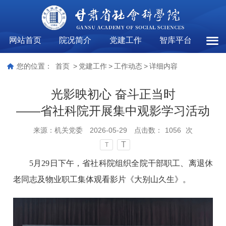
网站首页
院况简介
党建工作
智库平台
工作
您的位置：
首页
>
党建工作
>
工作动态
>
详细内容
光影映初心 奋斗正当时
——省社科院开展集中观影学习活动
来源：
机关党委
2026-05-29
点击数：
1056
次
T
T
5月29日下午，省社科院组织全院干部职工、离退休
老同志及物业职工集体观看影片《大别山久生》。