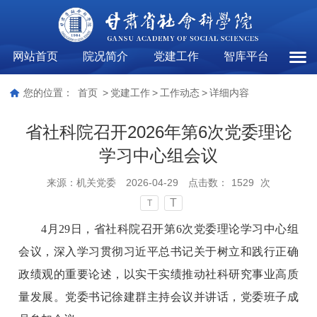
网站首页
院况简介
党建工作
智库平台
工作
您的位置：
首页
>
党建工作
>
工作动态
>
详细内容
省社科院召开2026年第6次党委理论
学习中心组会议
来源：
机关党委
2026-04-29
点击数：
1529
次
T
T
4月29日，省社科院召开第6次党委理论学习中心组
会议，深入学习贯彻习近平总书记关于树立和践行正确
政绩观的重要论述，以实干实绩推动社科研究事业高质
量发展。党委书记徐建群主持会议并讲话，党委班子成