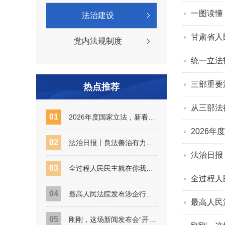
一图读懂 
法治建设
甘肃省人
党内法规制度
统一立法
三部重要
热点推荐
从三部法
01
2026年度国家立法，新看点来了！
2026
02
法治日报丨良法善治有力度 民生保障有温度—…
法治日报
03
全过程人民民主就在你我身边——全国人大常委…
全过程人
04
最高人民法院发布涉企行政强制典型案例（第二…
最高人民
05
刚刚，这场新闻发布会“开场白”回顾“十四五…